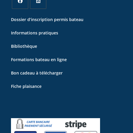
S’ouvre
S’ouvre
Dossier d’inscription permis bateau
dans
dans
un
un
Informations pratiques
nouvel
nouvel
onglet
onglet
Bibliothèque
Formations bateau en ligne
Bon cadeau à télécharger
Fiche plaisance