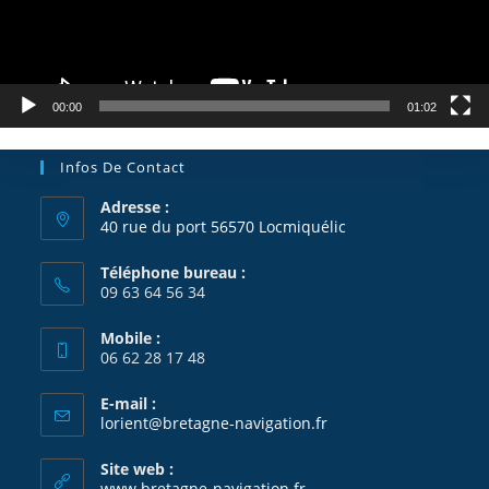
00:00
01:02
Infos De Contact
Adresse :
40 rue du port 56570 Locmiquélic
Téléphone bureau :
09 63 64 56 34
Mobile :
06 62 28 17 48
E-mail :
S’ouvre
lorient@bretagne-navigation.fr
dans
votre
Site web :
application
www.bretagne-navigation.fr