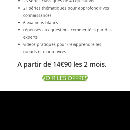
26 séries classiques de 40 questions
21 séries thématiques pour approfondir vos
connaissances
6 examens blancs
réponses aux questions commentées par des
experts
vidéos pratiques pour (ré)apprendre les
nœuds et manœuvres
A partir de 14€90 les 2 mois.
VOIR LES OFFRES
Lecteur
vidéo