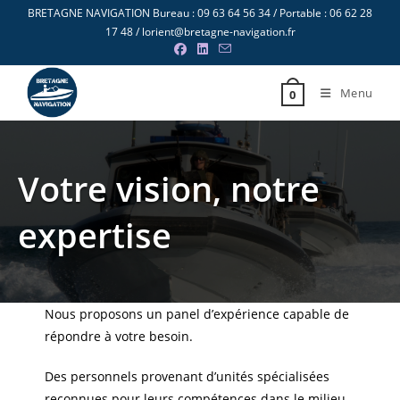
Skip
BRETAGNE NAVIGATION Bureau : 09 63 64 56 34 / Portable : 06 62 28
to
17 48 / lorient@bretagne-navigation.fr
content
Menu
0
Votre vision, notre
expertise
Nous proposons un panel d’expérience capable de
répondre à votre besoin.
Des personnels provenant d’unités spécialisées
reconnues pour leurs compétences dans le milieu