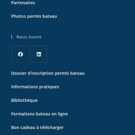
Partenaires
Photos permis bateau
Nous Suivre
S’ouvre
S’ouvre
Dossier d’inscription permis bateau
dans
dans
un
un
Informations pratiques
nouvel
nouvel
onglet
onglet
Bibliothèque
Formations bateau en ligne
Bon cadeau à télécharger