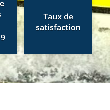
e
s
Taux de
satisfaction
19