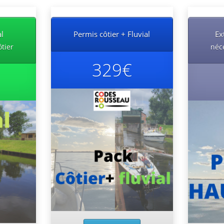
al
Permis côtier + Fluvial
Ex
ôtier
néce
329€