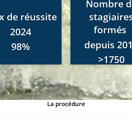
Nombre d
x de réussite
stagiaire
formés
2024
depuis 20
98%
>1750
La procédure