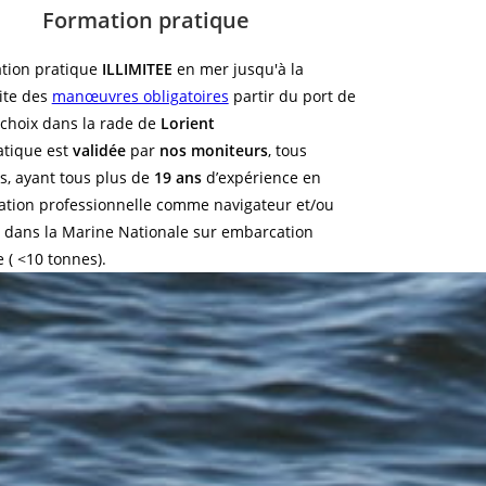
Formation pratique
tion pratique
ILLIMITEE
en mer jusqu'à la
ite des
manœuvres obligatoires
partir du port de
 choix dans la rade de
Lorient
atique est
validée
par
nos moniteurs
, tous
s, ayant tous plus de
19 ans
d’expérience en
ation professionnelle comme navigateur et/ou
e dans la Marine Nationale sur embarcation
e ( <10 tonnes).