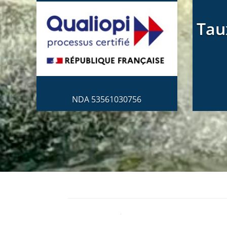
Tau
NDA 53561030756