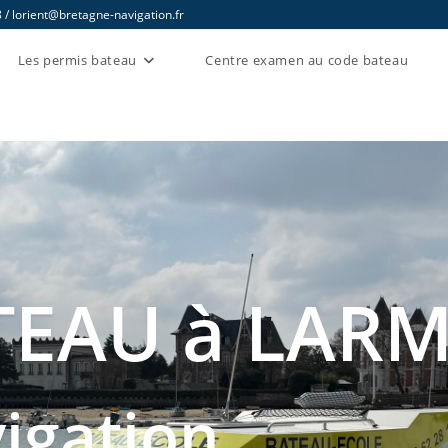
/ lorient@bretagne-navigation.fr
Les permis bateau
Centre examen au code bateau
TEAU à LAR
igation